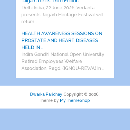
Jaigarh for Its Third Edition …
Delhi India, 22 June 2026: Vedanta
presents Jaigarh Heritage Festival will
return …
HEALTH AWARENESS SESSIONS ON
PROSTATE AND HEART DISEASES
HELD IN …
Indira Gandhi National Open University
Retired Employees Welfare
Association, Regd. (IGNOU-REWA) in …
Dwarka Parichay
Copyright © 2026.
Theme by
MyThemeShop