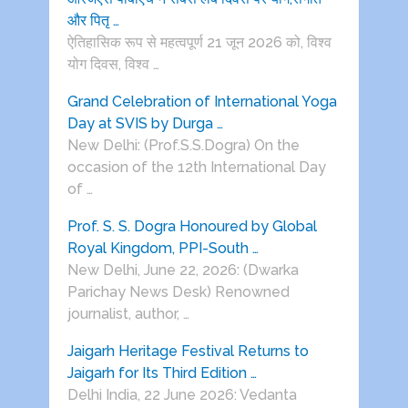
और पितृ …
ऐतिहासिक रूप से महत्वपूर्ण 21 जून 2026 को, विश्व
योग दिवस, विश्व …
Grand Celebration of International Yoga
Day at SVIS by Durga …
New Delhi: (Prof.S.S.Dogra) On the
occasion of the 12th International Day
of …
Prof. S. S. Dogra Honoured by Global
Royal Kingdom, PPI-South …
New Delhi, June 22, 2026: (Dwarka
Parichay News Desk) Renowned
journalist, author, …
Jaigarh Heritage Festival Returns to
Jaigarh for Its Third Edition …
Delhi India, 22 June 2026: Vedanta