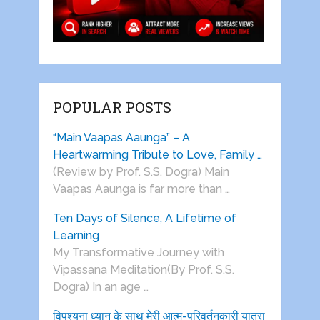
POPULAR POSTS
“Main Vaapas Aaunga” – A
Heartwarming Tribute to Love, Family …
(Review by Prof. S.S. Dogra) Main
Vaapas Aaunga is far more than …
Ten Days of Silence, A Lifetime of
Learning
My Transformative Journey with
Vipassana Meditation(By Prof. S.S.
Dogra) In an age …
विपश्यना ध्यान के साथ मेरी आत्म-परिवर्तनकारी यात्रा