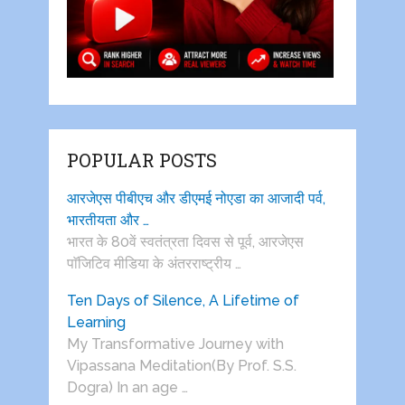
POPULAR POSTS
आरजेएस पीबीएच और डीएमई नोएडा का आजादी पर्व,
भारतीयता और …
भारत के 80वें स्वतंत्रता दिवस से पूर्व, आरजेएस
पाॅजिटिव मीडिया के अंतरराष्ट्रीय …
Ten Days of Silence, A Lifetime of
Learning
My Transformative Journey with
Vipassana Meditation(By Prof. S.S.
Dogra) In an age …