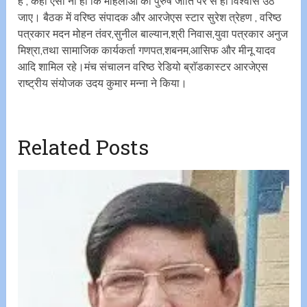
है , कहीं ऐसा ना हो कि महिलाओं का पुरुष जाति पर से ही विश्वास उठ
जाए। बैठक में वरिष्ठ संपादक और आरजेएस स्टार सुरेश त्रेहण , वरिष्ठ
पत्रकार मदन मोहन तंवर,सुनील बाल्यान,श्री निवास,युवा पत्रकार अनुज
मिश्रा,तथा सामाजिक कार्यकर्ता गणपत,शबनम,आसिफ‌ और मीनू यादव
आदि शामिल रहे।मंच संचालन वरिष्ठ रेडियो ब्राॅडकास्टर आरजेएस
राष्ट्रीय संयोजक उदय कुमार मन्ना ने किया।
Related Posts