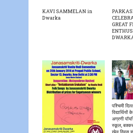
KAVI SAMMELAN in
PARKAS
Dwarka
CELEBR
GREAT 
ENTHUS
DWARK
पश्चिमी दिल्ल
विद्यार्थियों 
अग्रणी पॉयनि
स्कूल, बक्कर
खेल दिवस.सं