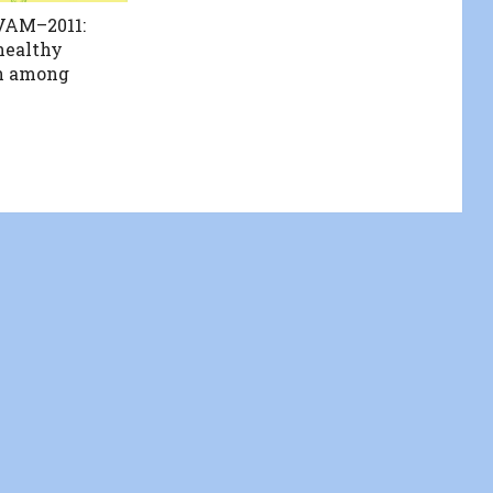
AM–2011:
healthy
n among