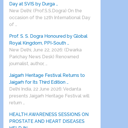
Day at SVIS by Durga …
New Delhi: (Prof.S.S.Dogra) On the
occasion of the 12th International Day
of …
Prof. S. S. Dogra Honoured by Global
Royal Kingdom, PPI-South …
New Delhi, June 22, 2026: (Dwarka
Parichay News Desk) Renowned
journalist, author, …
Jaigarh Heritage Festival Returns to
Jaigarh for Its Third Edition …
Delhi India, 22 June 2026: Vedanta
presents Jaigarh Heritage Festival will
return …
HEALTH AWARENESS SESSIONS ON
PROSTATE AND HEART DISEASES