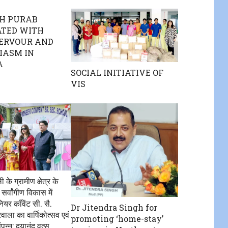
H PURAB
ATED WITH
FERVOUR AND
IASM IN
A
SOCIAL INITIATIVE OF
VIS
ी के ग्रामीण क्षेत्र के
के सर्वांगीण विकास में
यर कॉंवेंट सी. सै.
Dr Jitendra Singh for
वाला का वार्षिकोत्सव एवं
promoting ‘home-stay’
पन्न: दयानंद वत्स