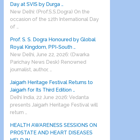
Day at SVIS by Durga …
New Delhi: (Prof.S.S.Dogra) On the
occasion of the 12th International Day
of …
Prof. S. S. Dogra Honoured by Global
Royal Kingdom, PPI-South …
New Delhi, June 22, 2026: (Dwarka
Parichay News Desk) Renowned
journalist, author, …
Jaigarh Heritage Festival Returns to
Jaigarh for Its Third Edition …
Delhi India, 22 June 2026: Vedanta
presents Jaigarh Heritage Festival will
return …
HEALTH AWARENESS SESSIONS ON
PROSTATE AND HEART DISEASES