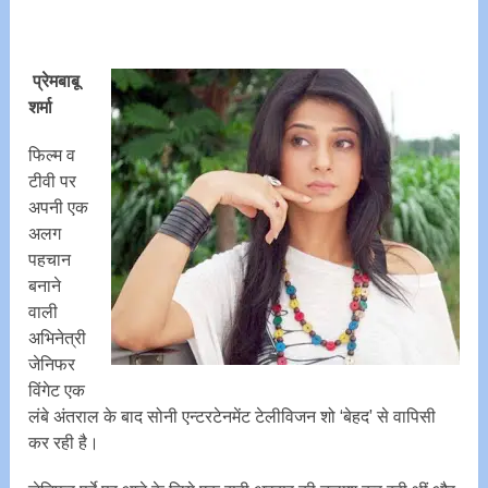
प्रेमबाबू
शर्मा
फिल्म व
टीवी पर
अपनी एक
अलग
पहचान
बनाने
वाली
अभिनेत्री
जेनिफर
विंगेट एक
लंबे अंतराल के बाद सोनी एन्टरटेनमेंट टेलीविजन शो ‘बेहद’ से वापिसी
कर रही है।