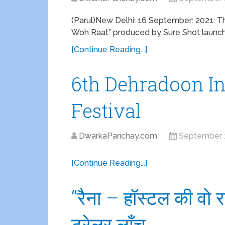
(Parul)New Delhi: 16 September: 2021: The
Woh Raat” produced by Sure Shot launched
[Continue Reading...]
6th Dehradoon In
Festival
DwarkaParichay.com
September 
[Continue Reading...]
“रैना – हॉस्टल की वो र
ट्रेलर लाँच