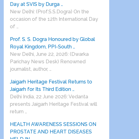
Day at SVIS by Durga …
New Delhi: (Prof.S.S.Dogra) On the
occasion of the 12th International Day
of …
Prof. S. S. Dogra Honoured by Global
Royal Kingdom, PPI-South …
New Delhi, June 22, 2026: (Dwarka
Parichay News Desk) Renowned
journalist, author, …
Jaigarh Heritage Festival Returns to
Jaigarh for Its Third Edition …
Delhi India, 22 June 2026: Vedanta
presents Jaigarh Heritage Festival will
return …
HEALTH AWARENESS SESSIONS ON
PROSTATE AND HEART DISEASES