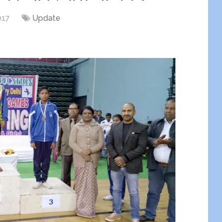
017
Update