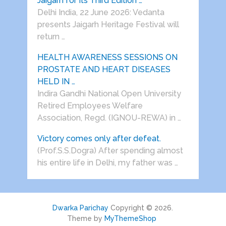
Jaigarh for Its Third Edition …
Delhi India, 22 June 2026: Vedanta
presents Jaigarh Heritage Festival will
return …
HEALTH AWARENESS SESSIONS ON
PROSTATE AND HEART DISEASES
HELD IN …
Indira Gandhi National Open University
Retired Employees Welfare
Association, Regd. (IGNOU-REWA) in …
Victory comes only after defeat.
(Prof.S.S.Dogra) After spending almost
his entire life in Delhi, my father was …
Dwarka Parichay
Copyright © 2026.
Theme by
MyThemeShop