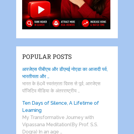
POPULAR POSTS
आरजेएस पीबीएच और डीएमई नोएडा का आजादी पर्व,
भारतीयता और …
भारत के 80वें स्वतंत्रता दिवस से पूर्व, आरजेएस
पाॅजिटिव मीडिया के अंतरराष्ट्रीय …
Ten Days of Silence, A Lifetime of
Learning
My Transformative Journey with
Vipassana Meditation(By Prof. S.S.
Dogra) In an age …