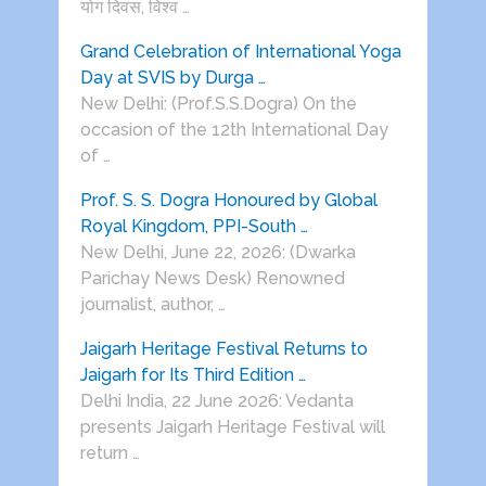
योग दिवस, विश्व …
Grand Celebration of International Yoga
Day at SVIS by Durga …
New Delhi: (Prof.S.S.Dogra) On the
occasion of the 12th International Day
of …
Prof. S. S. Dogra Honoured by Global
Royal Kingdom, PPI-South …
New Delhi, June 22, 2026: (Dwarka
Parichay News Desk) Renowned
journalist, author, …
Jaigarh Heritage Festival Returns to
Jaigarh for Its Third Edition …
Delhi India, 22 June 2026: Vedanta
presents Jaigarh Heritage Festival will
return …