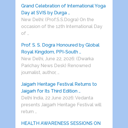
Grand Celebration of International Yoga
Day at SVIS by Durga …
New Delhi: (Prof.S.S.Dogra) On the
occasion of the 12th International Day
of …
Prof. S. S. Dogra Honoured by Global
Royal Kingdom, PPI-South …
New Delhi, June 22, 2026: (Dwarka
Parichay News Desk) Renowned
journalist, author, …
Jaigarh Heritage Festival Returns to
Jaigarh for Its Third Edition …
Delhi India, 22 June 2026: Vedanta
presents Jaigarh Heritage Festival will
return …
HEALTH AWARENESS SESSIONS ON