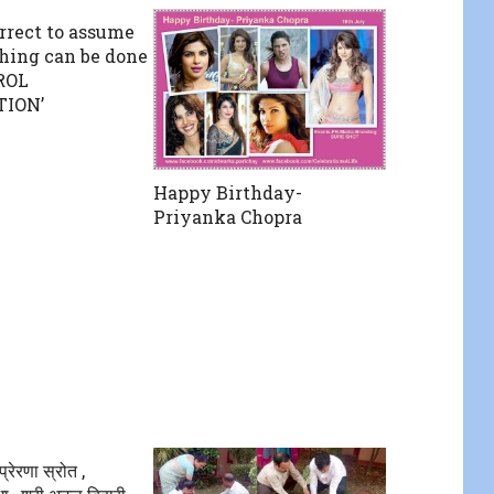
orrect to assume
thing can be done
ROL
ION’
Happy Birthday-
Priyanka Chopra
्रेरणा स्रोत ,