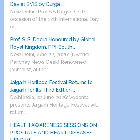
Day at SVIS by Durga …
New Delhi: (Prof.S.S.Dogra) On the
occasion of the 12th International Day
of …
Prof. S. S. Dogra Honoured by Global
Royal Kingdom, PPI-South …
New Delhi, June 22, 2026: (Dwarka
Parichay News Desk) Renowned
journalist, author, …
Jaigarh Heritage Festival Returns to
Jaigarh for Its Third Edition …
Delhi India, 22 June 2026: Vedanta
presents Jaigarh Heritage Festival will
return …
HEALTH AWARENESS SESSIONS ON
PROSTATE AND HEART DISEASES