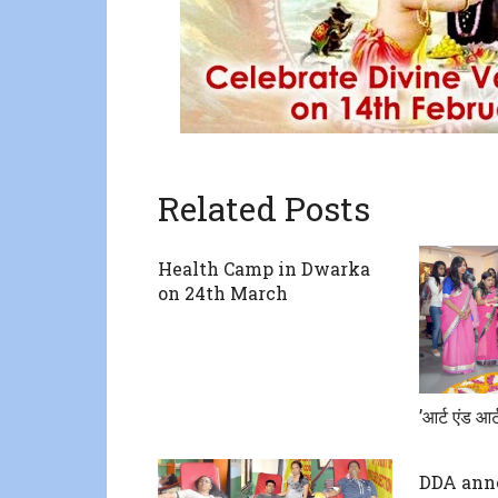
Related Posts
Health Camp in Dwarka
on 24th March
​’आर्ट एंड आर्
DDA ann