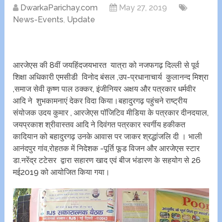
DwarkaParichay.com
May 27, 2019
News-Events
,
Update
आरजेएस की 8वीं जयहिंदजयभारत यात्रा को नजफगढ़ दिल्ली से पूर्व
शिक्षा अधिकारी एमसीडी विनोद बंसल ,उप-प्रधानाचार्य कुलानन्द मिश्रा
,समाज सेवी कृष्ण पाल ठक्कर, इंजीनियर अक्षय और पत्रकार धर्मवीर
आदि ने शुभकामनाएं देकर विदा किया।बहादुरगढ़ पहुंचने राष्ट्रीय
संयोजक उदय कुमार , आरजेएस पॉजिटिव मीडिया के पत्रकार दीनदयाल,
जयप्रकाश श्रीवास्तव आदि ने दिवंगत पत्रकार स्वर्गीय हकीकत
कादियान को बहादुरगढ़ उनके आवास पर जाकर श्रद्धांजलि दी । भाली
आनंदपुर गांव,रोहतक में निदेशक -पूर्ति फूड विजन और आरजेएस स्टार
डा.नरेंद्र टटेसर द्वारा सहारण खाद एवं बीज भंडारण के सहयोग से 26
मई2019 को आयोजित किया गया।