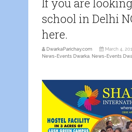
If you are lookin
school in Delhi 
here.
DwarkaParichay.com
March 4, 20
News-Events Dwarka
,
News-Events Dwa