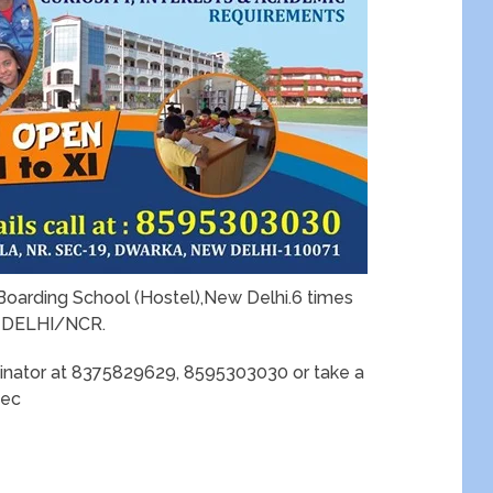
, Boarding School (Hostel),New Delhi.6 times
n DELHI/NCR.
dinator at 8375829629, 8595303030 or take a
gec