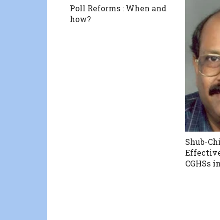
Poll Reforms : When and
how?
Shub-Chi
Effecti
CGHSs i