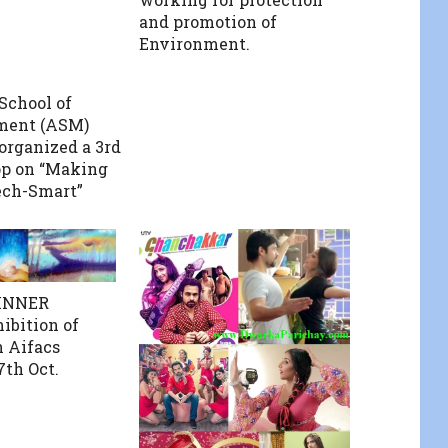
and promotion of
Environment.
School of
ent (ASM)
organized a 3rd
p on “Making
ech-Smart”
 INNER
ibition of
n Aifacs
7th Oct.