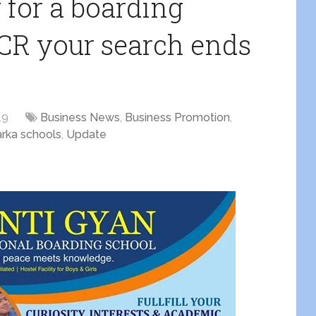
g for a boarding
NCR your search ends
19
Business News
,
Business Promotion
,
rka schools
,
Update