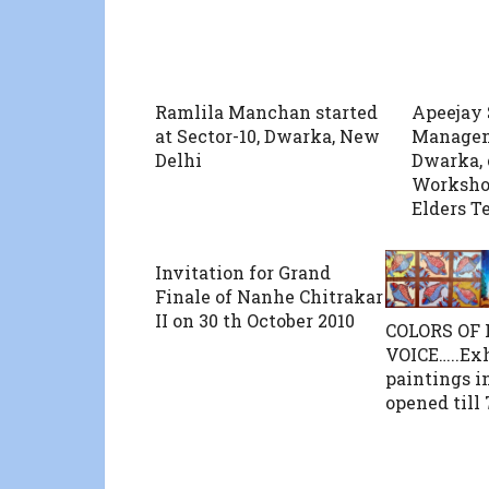
Ramlila Manchan started
Apeejay 
at Sector-10, Dwarka, New
Managem
Delhi
Dwarka, 
Worksho
Elders T
Invitation for Grand
Finale of Nanhe Chitrakar
II on 30 th October 2010
COLORS OF
VOICE…..Exh
paintings i
opened till 