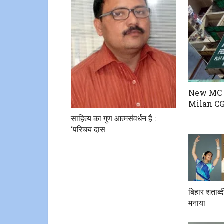
New MC 
Milan CG
साहित्य का गुण आत्मसंवर्धन है :
‘परिचय दास
बिहार शताब्द
मनाया