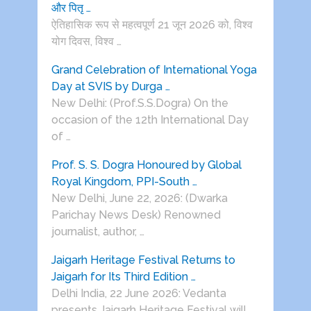
और पितृ …
ऐतिहासिक रूप से महत्वपूर्ण 21 जून 2026 को, विश्व
योग दिवस, विश्व …
Grand Celebration of International Yoga
Day at SVIS by Durga …
New Delhi: (Prof.S.S.Dogra) On the
occasion of the 12th International Day
of …
Prof. S. S. Dogra Honoured by Global
Royal Kingdom, PPI-South …
New Delhi, June 22, 2026: (Dwarka
Parichay News Desk) Renowned
journalist, author, …
Jaigarh Heritage Festival Returns to
Jaigarh for Its Third Edition …
Delhi India, 22 June 2026: Vedanta
presents Jaigarh Heritage Festival will