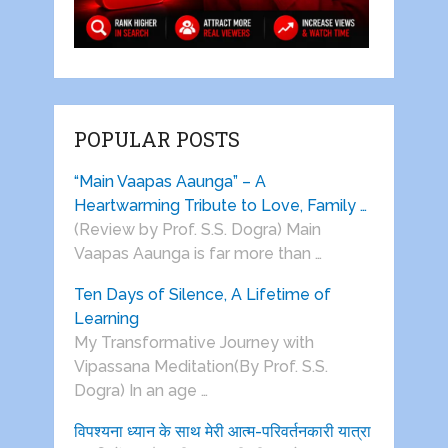
POPULAR POSTS
“Main Vaapas Aaunga” – A
Heartwarming Tribute to Love, Family …
(Review by Prof. S.S. Dogra) Main
Vaapas Aaunga is far more than …
Ten Days of Silence, A Lifetime of
Learning
My Transformative Journey with
Vipassana Meditation(By Prof. S.S.
Dogra) In an age …
विपश्यना ध्यान के साथ मेरी आत्म-परिवर्तनकारी यात्रा