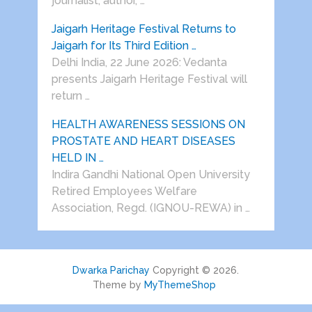
journalist, author, …
Jaigarh Heritage Festival Returns to
Jaigarh for Its Third Edition …
Delhi India, 22 June 2026: Vedanta
presents Jaigarh Heritage Festival will
return …
HEALTH AWARENESS SESSIONS ON
PROSTATE AND HEART DISEASES
HELD IN …
Indira Gandhi National Open University
Retired Employees Welfare
Association, Regd. (IGNOU-REWA) in …
Dwarka Parichay
Copyright © 2026.
Theme by
MyThemeShop