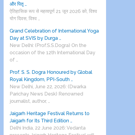
और पितृ …
ऐतिहासिक रूप से महत्वपूर्ण 21 जून 2026 को, विश्व
योग दिवस, विश्व …
Grand Celebration of International Yoga
Day at SVIS by Durga …
New Delhi: (Prof.S.S.Dogra) On the
occasion of the 12th International Day
of …
Prof. S. S. Dogra Honoured by Global
Royal Kingdom, PPI-South …
New Delhi, June 22, 2026: (Dwarka
Parichay News Desk) Renowned
journalist, author, …
Jaigarh Heritage Festival Returns to
Jaigarh for Its Third Edition …
Delhi India, 22 June 2026: Vedanta