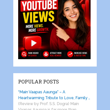
POPULAR POSTS
“Main Vaapas Aaunga” – A
Heartwarming Tribute to Love, Family …
(Review by Prof. S.S. Dogra) Main
Vaapas Aaunga is far more than …