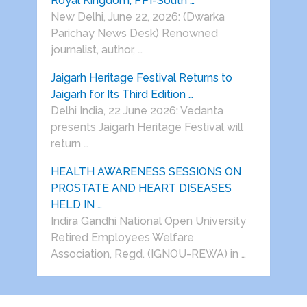
Royal Kingdom, PPI-South …
New Delhi, June 22, 2026: (Dwarka
Parichay News Desk) Renowned
journalist, author, …
Jaigarh Heritage Festival Returns to
Jaigarh for Its Third Edition …
Delhi India, 22 June 2026: Vedanta
presents Jaigarh Heritage Festival will
return …
HEALTH AWARENESS SESSIONS ON
PROSTATE AND HEART DISEASES
HELD IN …
Indira Gandhi National Open University
Retired Employees Welfare
Association, Regd. (IGNOU-REWA) in …