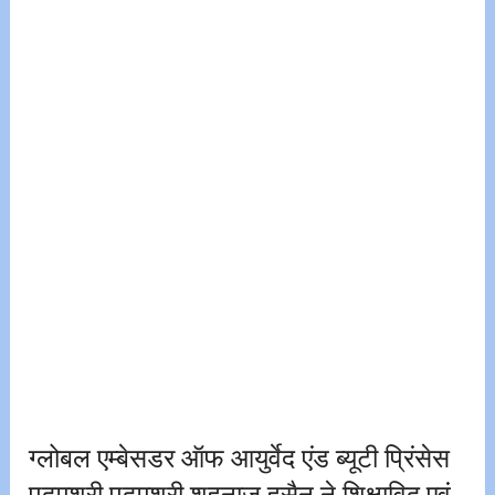
ग्लोबल एम्बेसडर ऑफ आयुर्वेद एंड ब्यूटी प्रिंसेस
पद्मश्री पद्मश्री शहनाज हुसैन ने शिक्षाविद् एवं