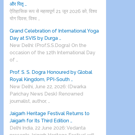
और पितृ …
ऐतिहासिक रूप से महत्वपूर्ण 21 जून 2026 को, विश्व
योग दिवस, विश्व …
Grand Celebration of International Yoga
Day at SVIS by Durga …
New Delhi: (Prof.S.S.Dogra) On the
occasion of the 12th International Day
of …
Prof. S. S. Dogra Honoured by Global
Royal Kingdom, PPI-South …
New Delhi, June 22, 2026: (Dwarka
Parichay News Desk) Renowned
journalist, author, …
Jaigarh Heritage Festival Returns to
Jaigarh for Its Third Edition …
Delhi India, 22 June 2026: Vedanta