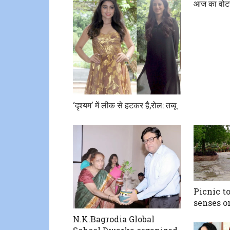
आज का वोट
‘दृश्यम’ में लीक से हटकर है,रोल: तब्बू
Picnic to
senses o
N.K.Bagrodia Global