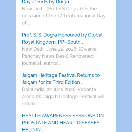
Day at SVIS by Durga …
New Delhi: (Prof.S.S.Dogra) On the
occasion of the 12th International Day
of …
Prof. S. S. Dogra Honoured by Global
Royal Kingdom, PPI-South …
New Delhi, June 22, 2026: (Dwarka
Parichay News Desk) Renowned
journalist, author, …
Jaigarh Heritage Festival Returns to
Jaigarh for Its Third Edition …
Delhi India, 22 June 2026: Vedanta
presents Jaigarh Heritage Festival will
return …
HEALTH AWARENESS SESSIONS ON
PROSTATE AND HEART DISEASES
HELD IN …