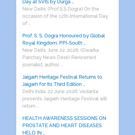
Day at SVIS by Durga …
New Delhi: (Prof.S.S.Dogra) On the
occasion of the 12th International Day
of …
Prof. S. S. Dogra Honoured by Global
Royal Kingdom, PPI-South …
New Delhi, June 22, 2026: (Dwarka
Parichay News Desk) Renowned
journalist, author, …
Jaigarh Heritage Festival Returns to
Jaigarh for Its Third Edition …
Delhi India, 22 June 2026: Vedanta
presents Jaigarh Heritage Festival will
return …
HEALTH AWARENESS SESSIONS ON
PROSTATE AND HEART DISEASES
HELD IN …