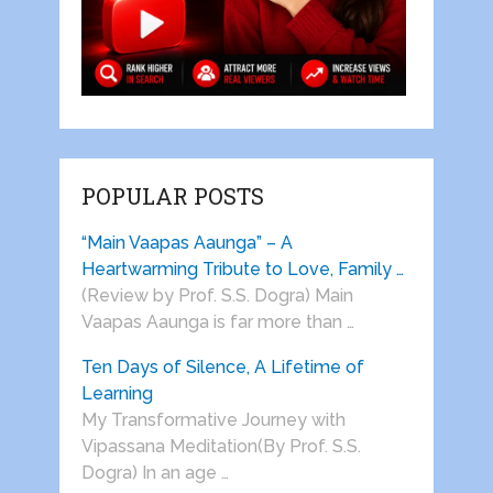
POPULAR POSTS
“Main Vaapas Aaunga” – A
Heartwarming Tribute to Love, Family …
(Review by Prof. S.S. Dogra) Main
Vaapas Aaunga is far more than …
Ten Days of Silence, A Lifetime of
Learning
My Transformative Journey with
Vipassana Meditation(By Prof. S.S.
Dogra) In an age …