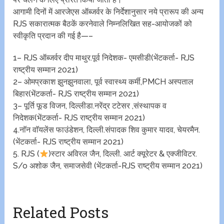
आगामी दिनों में आरजेएस ऑब्जर्वर के निर्देशानुसार नये प्रारूप की अन्य
RJS सकारात्मक बैठकें करनेवाले निम्नलिखित सह-आयोजकों को
स्वीकृति प्रदान की गई है—–
1– RJS ऑब्जर्वर दीप माथुर.पूर्व निदेशक- एमसीडी(भेंटकर्ता- RJS
राष्ट्रीय सम्मान 2021)
2– ओमप्रकाश झुनझुनवाला, पूर्व स्वास्थ्य कर्मी,PMCH अस्पताल
बिहार(भेंटकर्ता- RJS राष्ट्रीय सम्मान 2021)
3– पूर्ति फूड विजन, दिल्लीडा.नरेंद्र टटेसर ,संस्थापक व
निदेशक(भेंटकर्ता- RJS राष्ट्रीय सम्मान 2021)
4.नाॅन वाॅयलेंस फाउंडेशन, दिल्ली.संपादक शिव कुमार यादव, चेयरमैन.
(भेंटकर्ता- RJS राष्ट्रीय सम्मान 2021)
5. RJS (
)स्टार अविरल जैन, दिल्ली. आर्ट क्यूरेटर & एक्जीविटर.
S/o अशोक जैन, समाजसेवी (भेंटकर्ता-RJS राष्ट्रीय सम्मान 2021)
Related Posts