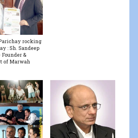
Parichay rocking
way : Sh. Sandeep
 Founder &
t of Marwah