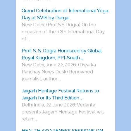
Grand Celebration of International Yoga
Day at SVIS by Durga …
New Delhi: (Prof.S.S.Dogra) On the
occasion of the 12th International Day
of …
Prof. S. S. Dogra Honoured by Global
Royal Kingdom, PPI-South …
New Delhi, June 22, 2026: (Dwarka
Parichay News Desk) Renowned
journalist, author, …
Jaigarh Heritage Festival Returns to
Jaigarh for Its Third Edition …
Delhi India, 22 June 2026: Vedanta
presents Jaigarh Heritage Festival will
return …
HEALTH AWARENESS SESSIONS ON