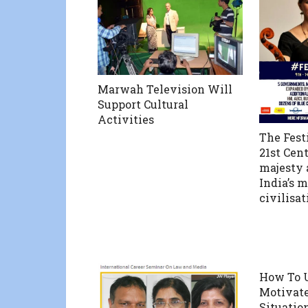
Marwah Television Will
Support Cultural
Activities
The Festi
21st Cent
majesty 
India’s m
civilisat
How To U
Motivate
Situatio