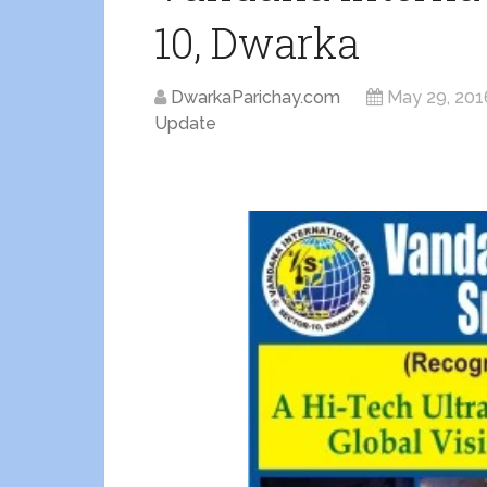
10, Dwarka
DwarkaParichay.com
May 29, 201
Update