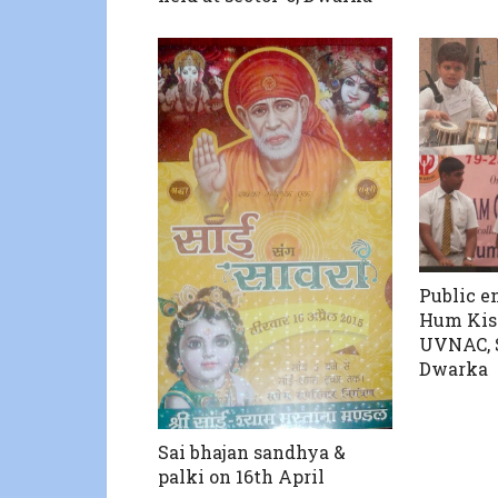
Public e
Hum Kish
UVNAC, S
Dwarka
Sai bhajan sandhya &
palki on 16th April