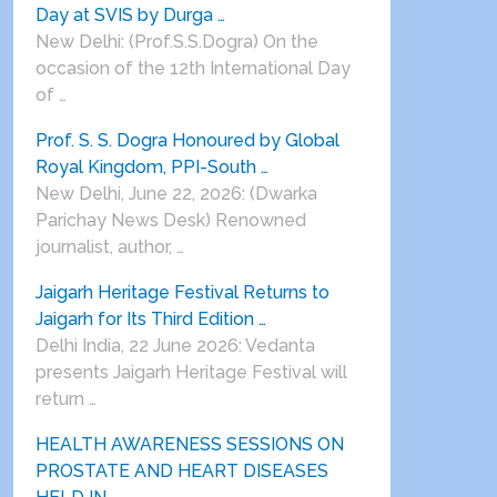
Day at SVIS by Durga …
New Delhi: (Prof.S.S.Dogra) On the
occasion of the 12th International Day
of …
Prof. S. S. Dogra Honoured by Global
Royal Kingdom, PPI-South …
New Delhi, June 22, 2026: (Dwarka
Parichay News Desk) Renowned
journalist, author, …
Jaigarh Heritage Festival Returns to
Jaigarh for Its Third Edition …
Delhi India, 22 June 2026: Vedanta
presents Jaigarh Heritage Festival will
return …
HEALTH AWARENESS SESSIONS ON
PROSTATE AND HEART DISEASES