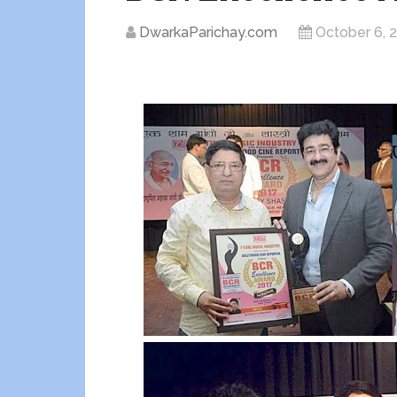
DwarkaParichay.com
October 6, 