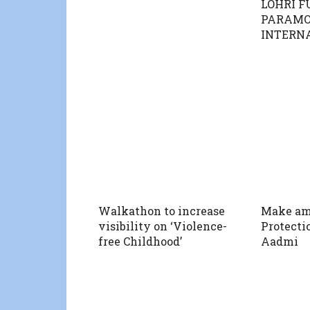
LOHRI F
PARAM
INTERN
Walkathon to increase
Make am
visibility on ‘Violence-
Protecti
free Childhood’
Aadmi