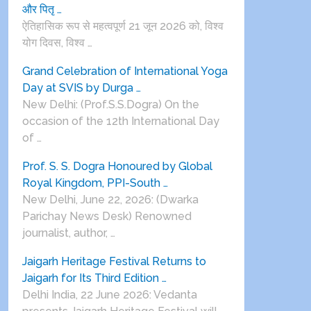
और पितृ …
ऐतिहासिक रूप से महत्वपूर्ण 21 जून 2026 को, विश्व
योग दिवस, विश्व …
Grand Celebration of International Yoga
Day at SVIS by Durga …
New Delhi: (Prof.S.S.Dogra) On the
occasion of the 12th International Day
of …
Prof. S. S. Dogra Honoured by Global
Royal Kingdom, PPI-South …
New Delhi, June 22, 2026: (Dwarka
Parichay News Desk) Renowned
journalist, author, …
Jaigarh Heritage Festival Returns to
Jaigarh for Its Third Edition …
Delhi India, 22 June 2026: Vedanta