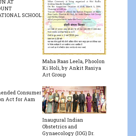
UN AT
OUNT
ATIONAL SCHOOL
Maha Raas Leela, Phoolon
Ki Holi, by Ankit Rasiya
Art Group
ended Consumer
on Act for Aam
Inaugural Indian
Obstetrics and
Gynaecology (IOG) Dr.