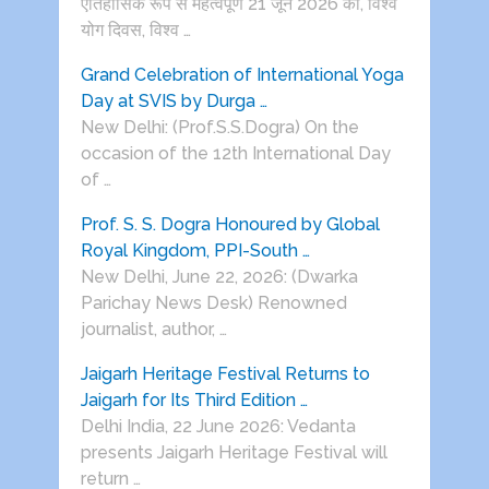
ऐतिहासिक रूप से महत्वपूर्ण 21 जून 2026 को, विश्व
योग दिवस, विश्व …
Grand Celebration of International Yoga
Day at SVIS by Durga …
New Delhi: (Prof.S.S.Dogra) On the
occasion of the 12th International Day
of …
Prof. S. S. Dogra Honoured by Global
Royal Kingdom, PPI-South …
New Delhi, June 22, 2026: (Dwarka
Parichay News Desk) Renowned
journalist, author, …
Jaigarh Heritage Festival Returns to
Jaigarh for Its Third Edition …
Delhi India, 22 June 2026: Vedanta
presents Jaigarh Heritage Festival will
return …