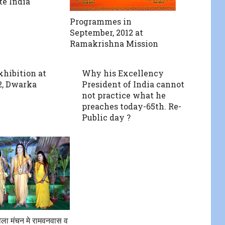
te India
Programmes in
September, 2012 at
Ramakrishna Mission
xhibition at
Why his Excellency
2, Dwarka
President of India cannot
not practice what he
preaches today-65th. Re-
Public day ?
लीला मंचन मे रामवनवास व