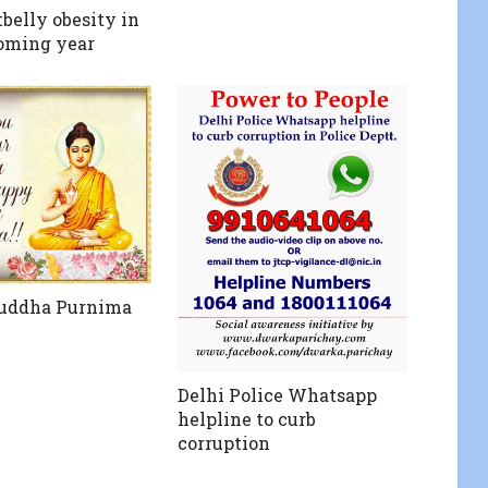
tbelly obesity in
oming year
uddha Purnima
Delhi Police Whatsapp
helpline to curb
corruption