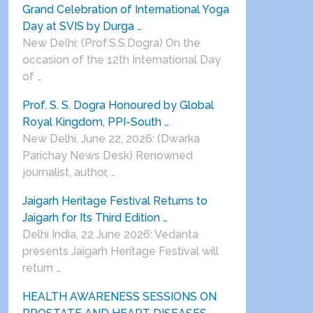
Grand Celebration of International Yoga
Day at SVIS by Durga …
New Delhi: (Prof.S.S.Dogra) On the
occasion of the 12th International Day
of …
Prof. S. S. Dogra Honoured by Global
Royal Kingdom, PPI-South …
New Delhi, June 22, 2026: (Dwarka
Parichay News Desk) Renowned
journalist, author, …
Jaigarh Heritage Festival Returns to
Jaigarh for Its Third Edition …
Delhi India, 22 June 2026: Vedanta
presents Jaigarh Heritage Festival will
return …
HEALTH AWARENESS SESSIONS ON