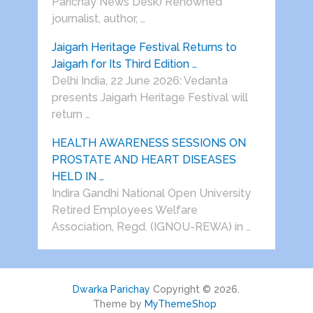
Parichay News Desk) Renowned
journalist, author, …
Jaigarh Heritage Festival Returns to
Jaigarh for Its Third Edition …
Delhi India, 22 June 2026: Vedanta
presents Jaigarh Heritage Festival will
return …
HEALTH AWARENESS SESSIONS ON
PROSTATE AND HEART DISEASES
HELD IN …
Indira Gandhi National Open University
Retired Employees Welfare
Association, Regd. (IGNOU-REWA) in …
Dwarka Parichay
Copyright © 2026.
Theme by
MyThemeShop