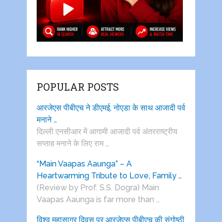
POPULAR POSTS
आरजेएस पीबीएच ने डीएमई, नोएडा के साथ आजादी पर्व
मनाने …
दिल्ली एनसीआर में आगामी आजादी पर्व अंतरराष्ट्रीय
सप्ताह मनाने के लिए राम …
“Main Vaapas Aaunga” – A
Heartwarming Tribute to Love, Family …
(Review by Prof. S.S. Dogra) Main
Vaapas Aaunga is far more than …
विश्व महासागर दिवस पर आरजेएस पीबीएच की संगोष्ठी