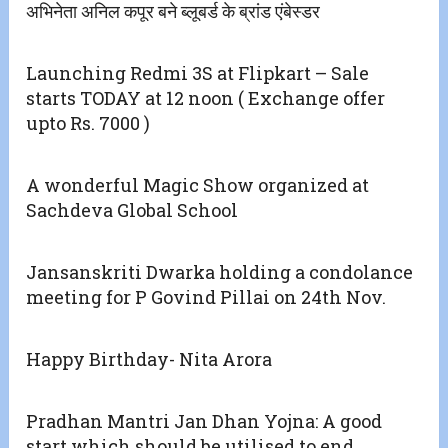
अभिनेता अनिल कपूर बने ब्लूबर्ड के ब्रांड एंबेस्डर
Launching Redmi 3S at Flipkart – Sale
starts TODAY at 12 noon ( Exchange offer
upto Rs. 7000 )
A wonderful Magic Show organized at
Sachdeva Global School
Jansanskriti Dwarka holding a condolance
meeting for P Govind Pillai on 24th Nov.
Happy Birthday- Nita Arora
Pradhan Mantri Jan Dhan Yojna: A good
start which should be utilised to end