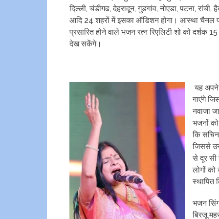
दिल्‍ली, चंडीगढ, देहरादून, गुडगांव, नोएडा, पटना, रांची, ह
आदि 24 शहरों में इसका ऑडिशन होगा। आस्‍था चैनल 
प्रसारित होने वाले भजन रत्‍न रिएलिटी शो को दर्शक 15
देख सकेंगे।
यह अपने 
गाएंगे जि
नवाजा ज
भजनों को
कि सचिन 
जिससे उन
से दूर सी
लोगों को
स्‍थापित
भजन सिं
बिरजू मह