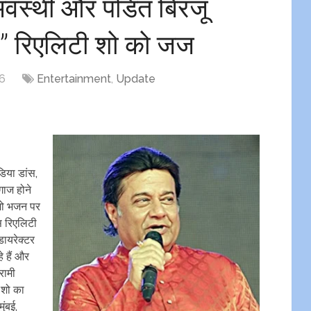
वस्‍थी और पंडित बिरजू
न’’ रिएलिटी शो को जज
16
Entertainment
,
Update
डिया डांस,
गाज होने
 जो भजन पर
इस रिएलिटी
ायरेक्‍टर
े हैं और
रामी
 शो का
ंबई,