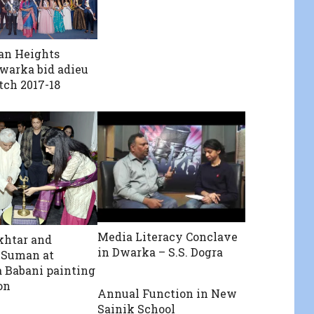
an Heights
warka bid adieu
tch 2017-18
Media Literacy Conclave
khtar and
in Dwarka – S.S. Dogra
 Suman at
 Babani painting
on
Annual Function in New
Sainik School