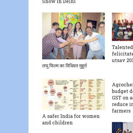
Show in Delhi
Talented
felicita
utsav 20
लघु फिल्म का विधिवत मुहूर्त
Agrochem
budget d
GST on a
reduce i
farmers
A safer India for women
and children