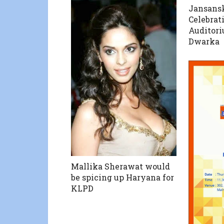
Jansansk
Celebrat
Auditoriu
Dwarka
Mallika Sherawat would
be spicing up Haryana for
KLPD