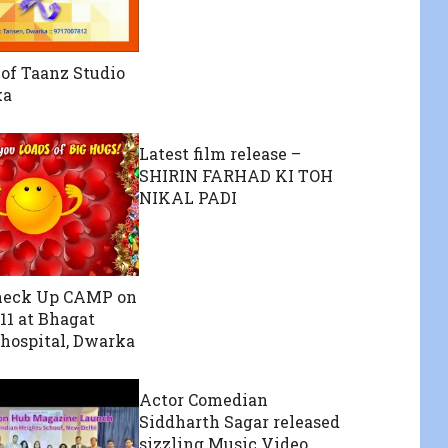
of Taanz Studio
ka
Latest film release –
SHIRIN FARHAD KI TOH
NIKAL PADI
Check Up CAMP on
11 at Bhagat
hospital, Dwarka
Actor Comedian
Siddharth Sagar released
sizzling Music Video