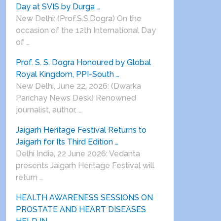
Day at SVIS by Durga …
New Delhi: (Prof.S.S.Dogra) On the
occasion of the 12th International Day
of …
Prof. S. S. Dogra Honoured by Global
Royal Kingdom, PPI-South …
New Delhi, June 22, 2026: (Dwarka
Parichay News Desk) Renowned
journalist, author, …
Jaigarh Heritage Festival Returns to
Jaigarh for Its Third Edition …
Delhi India, 22 June 2026: Vedanta
presents Jaigarh Heritage Festival will
return …
HEALTH AWARENESS SESSIONS ON
PROSTATE AND HEART DISEASES