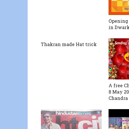
Opening 
in Dwar
Thakran made Hat trick
A free 
8 May 20
Chandra 