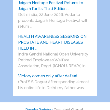
Jaigarh Heritage Festival Returns to
Jaigarh for Its Third Edition …
Delhi India, 22 June 2026: Vedanta
presents Jaigarh Heritage Festival will
return …
HEALTH AWARENESS SESSIONS ON
PROSTATE AND HEART DISEASES
HELD IN …
Indira Gandhi National Open University
Retired Employees Welfare
Association, Regd. (IGNOU-REWA) in …
Victory comes only after defeat.
(Prof.S.S.Dogra) After spending almost
his entire life in Delhi, my father was …
Dwarka Parichay
Copyright © 2026.