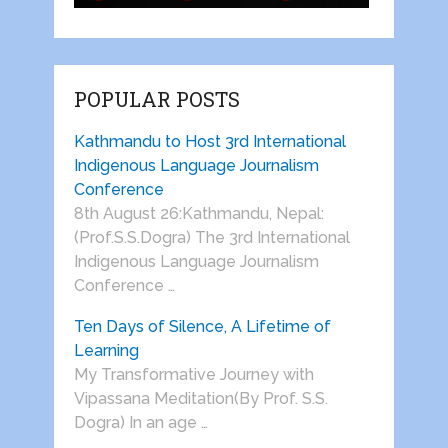
POPULAR POSTS
Kathmandu to Host 3rd International
Indigenous Language Journalism
Conference
8th August 26:Kathmandu, Nepal:
(Prof.S.S.Dogra) The 3rd International
Indigenous Language Journalism
Conference …
Ten Days of Silence, A Lifetime of
Learning
My Transformative Journey with
Vipassana Meditation(By Prof. S.S.
Dogra) In an age …