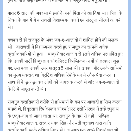
पुणे के पास खेड़ नामक गांव (वर्तमान में राजगुरु नगर) में हुआ था।
मात्र 6 साल की अवस्था में इन्होंने अपने पिता को खो दिया था। पिता के
निधन के बाद ये ये वाराणसी विद्याध्ययन करने एवं संस्कृत सीखने आ गये
थे।
बचपन से ही राजगुरु के अंदर जंग-ए-आज़ादी में शामिल होने की ललक
थी। वाराणसी में विद्याध्ययन करते हुए राजगुरु का सम्पर्क अनेक
क्रान्तिकारियों से हुआ। चन्द्रशेखर आजाद से इतने अधिक प्रभावित हुए
कि उनकी पार्टी हिन्दुस्तान सोशलिस्ट रिपब्लिकन आर्मी से तत्काल जुड़
गए, उस वक्त उनकी उम्र मात्र 16 साल थी। इनका और उनके साथियों
का मुख्य मकसद था ब्रिटिश अधिकारियोंके मन में खौफ पैदा करना।
साथ ही वे घूम-घूम कर लोगों को जागरूक करते थे और जंग-ए-आज़ादी
के लिये जागृत करते थे।
राजगुरु क्रांतिकारी तरीके से हथियारों के बल पर आजादी हासिल करना
चाहते थे, हिंदूस्तान रिपब्लिकन सोश्यलिस्ट एसोसिएशन में इन्हें रघुनाथ
के छद्म-नाम से जाना जाता था; राजगुरु के नाम से नहीं। पण्डित
चन्द्रशेखर आज़ाद, सरदार भगत सिंह और यतीन्द्रनाथ दास आदि
क्रान्तिकारी इनके अभिन्न मित्र थे। राजगुरु एक अच्छे निशानेबाज भी