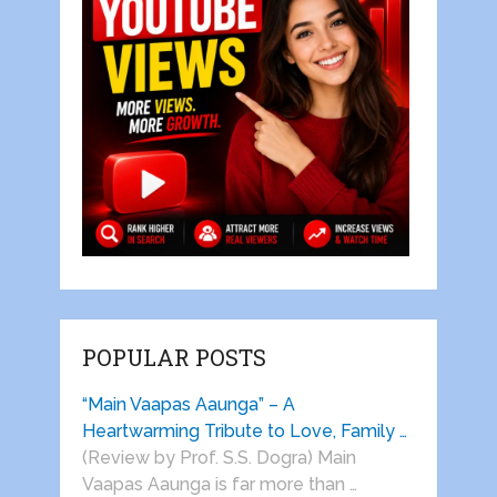
POPULAR POSTS
“Main Vaapas Aaunga” – A
Heartwarming Tribute to Love, Family …
(Review by Prof. S.S. Dogra) Main
Vaapas Aaunga is far more than …