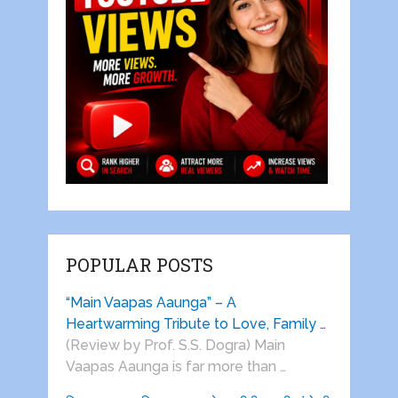
POPULAR POSTS
“Main Vaapas Aaunga” – A
Heartwarming Tribute to Love, Family …
(Review by Prof. S.S. Dogra) Main
Vaapas Aaunga is far more than …