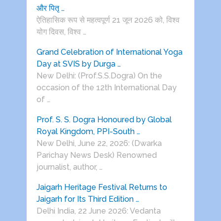
और पितृ …
ऐतिहासिक रूप से महत्वपूर्ण 21 जून 2026 को, विश्व
योग दिवस, विश्व …
Grand Celebration of International Yoga
Day at SVIS by Durga …
New Delhi: (Prof.S.S.Dogra) On the
occasion of the 12th International Day
of …
Prof. S. S. Dogra Honoured by Global
Royal Kingdom, PPI-South …
New Delhi, June 22, 2026: (Dwarka
Parichay News Desk) Renowned
journalist, author, …
Jaigarh Heritage Festival Returns to
Jaigarh for Its Third Edition …
Delhi India, 22 June 2026: Vedanta