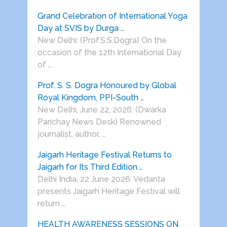
Grand Celebration of International Yoga
Day at SVIS by Durga …
New Delhi: (Prof.S.S.Dogra) On the
occasion of the 12th International Day
of …
Prof. S. S. Dogra Honoured by Global
Royal Kingdom, PPI-South …
New Delhi, June 22, 2026: (Dwarka
Parichay News Desk) Renowned
journalist, author, …
Jaigarh Heritage Festival Returns to
Jaigarh for Its Third Edition …
Delhi India, 22 June 2026: Vedanta
presents Jaigarh Heritage Festival will
return …
HEALTH AWARENESS SESSIONS ON