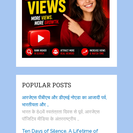
POPULAR POSTS
आरजेएस पीबीएच और डीएमई नोएडा का आजादी पर्व,
भारतीयता और …
भारत के 80वें स्वतंत्रता दिवस से पूर्व, आरजेएस
पाॅजिटिव मीडिया के अंतरराष्ट्रीय …
Ten Days of Silence, A Lifetime of