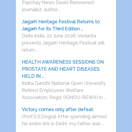
Parichay News Desk) Renowned
journalist, author, …
Jaigarh Heritage Festival Returns to
Jaigarh for Its Third Edition …
Delhi India, 22 June 2026: Vedanta
presents Jaigarh Heritage Festival will
return …
HEALTH AWARENESS SESSIONS ON
PROSTATE AND HEART DISEASES
HELD IN …
Indira Gandhi National Open University
Retired Employees Welfare
Association, Regd. (IGNOU-REWA) in …
Victory comes only after defeat.
(Prof.S.S.Dogra) After spending almost
his entire life in Delhi, my father was …