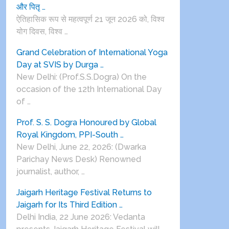
और पितृ …
ऐतिहासिक रूप से महत्वपूर्ण 21 जून 2026 को, विश्व
योग दिवस, विश्व …
Grand Celebration of International Yoga
Day at SVIS by Durga …
New Delhi: (Prof.S.S.Dogra) On the
occasion of the 12th International Day
of …
Prof. S. S. Dogra Honoured by Global
Royal Kingdom, PPI-South …
New Delhi, June 22, 2026: (Dwarka
Parichay News Desk) Renowned
journalist, author, …
Jaigarh Heritage Festival Returns to
Jaigarh for Its Third Edition …
Delhi India, 22 June 2026: Vedanta