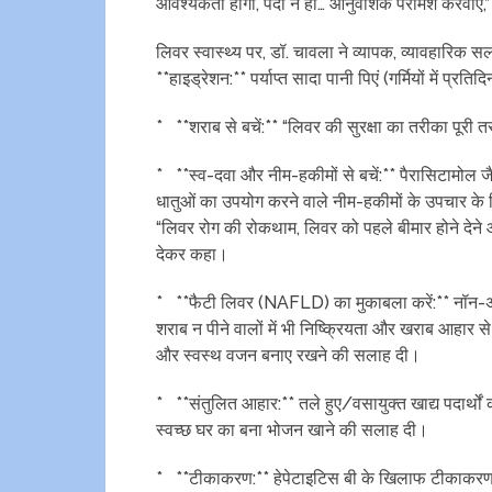
आवश्यकता होगी, पैदा न हों… आनुवंशिक परामर्श करवाएं,”
लिवर स्वास्थ्य पर, डॉ. चावला ने व्यापक, व्यावहारि
**हाइड्रेशन:** पर्याप्त सादा पानी पिएं (गर्मियों में प्
* **शराब से बचें:** “लिवर की सुरक्षा का तरीका पूरी 
* **स्व-दवा और नीम-हकीमों से बचें:** पैरासिटामोल 
धातुओं का उपयोग करने वाले नीम-हकीमों के उपचार के
“लिवर रोग की रोकथाम, लिवर को पहले बीमार होने देने औ
देकर कहा।
* **फैटी लिवर (NAFLD) का मुकाबला करें:** नॉन-अल
शराब न पीने वालों में भी निष्क्रियता और खराब आहार से
और स्वस्थ वजन बनाए रखने की सलाह दी।
* **संतुलित आहार:** तले हुए/वसायुक्त खाद्य पदार्थो
स्वच्छ घर का बना भोजन खाने की सलाह दी।
* **टीकाकरण:** हेपेटाइटिस बी के खिलाफ टीकाकरण 