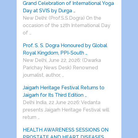
Grand Celebration of International Yoga
Day at SVIS by Durga …
New Delhi: (Prof.S.S.Dogra) On the
occasion of the 12th International Day
of …
Prof. S. S. Dogra Honoured by Global
Royal Kingdom, PPI-South …
New Delhi, June 22, 2026: (Dwarka
Parichay News Desk) Renowned
journalist, author, …
Jaigarh Heritage Festival Returns to
Jaigarh for Its Third Edition …
Delhi India, 22 June 2026: Vedanta
presents Jaigarh Heritage Festival will
return …
HEALTH AWARENESS SESSIONS ON
PROSTATE AND HEART DISEASES