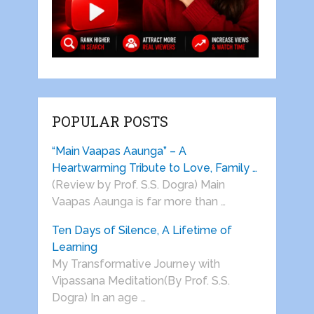
POPULAR POSTS
“Main Vaapas Aaunga” – A
Heartwarming Tribute to Love, Family …
(Review by Prof. S.S. Dogra) Main
Vaapas Aaunga is far more than …
Ten Days of Silence, A Lifetime of
Learning
My Transformative Journey with
Vipassana Meditation(By Prof. S.S.
Dogra) In an age …