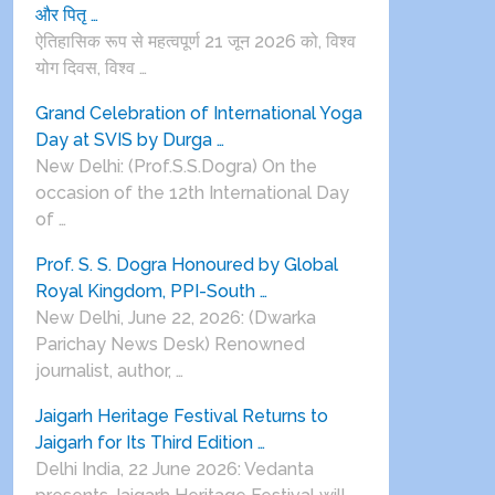
और पितृ …
ऐतिहासिक रूप से महत्वपूर्ण 21 जून 2026 को, विश्व
योग दिवस, विश्व …
Grand Celebration of International Yoga
Day at SVIS by Durga …
New Delhi: (Prof.S.S.Dogra) On the
occasion of the 12th International Day
of …
Prof. S. S. Dogra Honoured by Global
Royal Kingdom, PPI-South …
New Delhi, June 22, 2026: (Dwarka
Parichay News Desk) Renowned
journalist, author, …
Jaigarh Heritage Festival Returns to
Jaigarh for Its Third Edition …
Delhi India, 22 June 2026: Vedanta