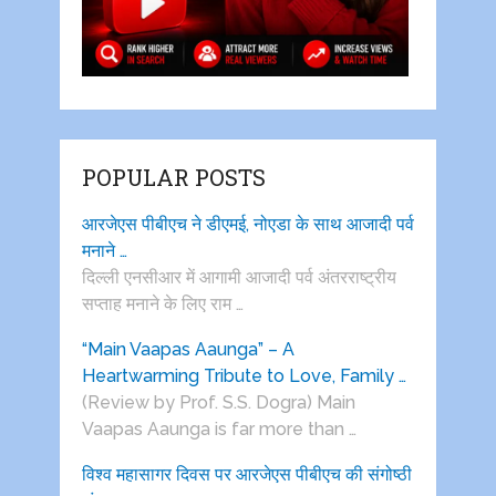
POPULAR POSTS
आरजेएस पीबीएच ने डीएमई, नोएडा के साथ आजादी पर्व
मनाने …
दिल्ली एनसीआर में आगामी आजादी पर्व अंतरराष्ट्रीय
सप्ताह मनाने के लिए राम …
“Main Vaapas Aaunga” – A
Heartwarming Tribute to Love, Family …
(Review by Prof. S.S. Dogra) Main
Vaapas Aaunga is far more than …
विश्व महासागर दिवस पर आरजेएस पीबीएच की संगोष्ठी