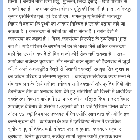
किया । उन्होंने नारा दिया हिंदु , मुस्लिम, सिख, ईसाई – छोटे परिवार से
सबकी भलाई । कम जनसंख्या होना समृद्धि की निशानी है । डा. अनिरुद्ध
कुमार एसोसियेट प्रो. एवं हेड टी.एम . भागलपुर यूनिवर्सिटी भागलपुर
बिहार ने बताया कि पृथ्वी का आकार निश्चित है उसको बढ़ाया नहीं जा
सकता है । जनसंख्या से गरीबी का सीधा संबंध हैं । गरीब देशों में
जनसंख्या दर ज्यादा है । विश्व ,जनसंख्या विस्फोट के दुष्परिणाम भुगत
रहा है। यदि पश्चिम के उपभोग की दर से भारत जैसे अधिक जनसंख्या
वाले देश उपभोग कर दें तो विनाश को कोई रोक नहीं सकता है । सह-
आयोजक राजेन्द्र कुशवाहा और उनकी बहन सुषमा जो हैदराबाद से जुड़ी
थीं, ने अपने अश्रूपूरित नेत्रों से पिताजी स्व०श्री रामवृक्ष सिंह कुशवाहा
का जीवन परिचय व संस्मरण सुनाया । कार्यक्रम संयोजक उदय मन्ना ने
मंच संचालन के लिये मनोहर मनोज व सभी वक्ताओं और प्रतिभागियों और
टेक्नीकल टीम का धन्यवाद दिया देते हुए अतिथियों को दिल्ली में आयोजित
स्वतंत्रता दिवस समारोह में 11 अगस्त को‌ आमंत्रित किया। हर रविवार
आरजेएस वेबिनार के अंतर्गत 14‌जुलाई को 11 बजे “इंडियन पिनल कोड :
ओल्ड vs न्यू” विषय पर उज्जवल वीमेन एसोसिएशन द्वारा को-ऑर्गेनाइज
करने सूचना की। कार्यक्रम के अंत में इंटरैक्टिव सेशन में एडवोकेट
सुदीप साहू, डॉ देवेंद्र वर्मा, डॉक्टर प्रशांत कुमार, कनक, रामकुमार
कुशवाहा, दिनेश कुशवाहा, सत्येंद्र त्यागी ,सुमन त्यागी ,इसहाक खान