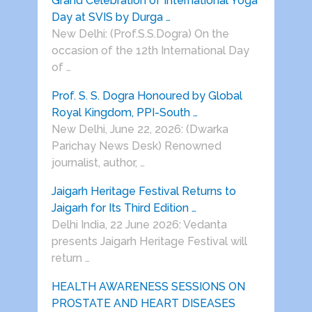
Grand Celebration of International Yoga
Day at SVIS by Durga …
New Delhi: (Prof.S.S.Dogra) On the
occasion of the 12th International Day
of …
Prof. S. S. Dogra Honoured by Global
Royal Kingdom, PPI-South …
New Delhi, June 22, 2026: (Dwarka
Parichay News Desk) Renowned
journalist, author, …
Jaigarh Heritage Festival Returns to
Jaigarh for Its Third Edition …
Delhi India, 22 June 2026: Vedanta
presents Jaigarh Heritage Festival will
return …
HEALTH AWARENESS SESSIONS ON
PROSTATE AND HEART DISEASES